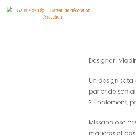
Designer : Vla
Un design totale
parler de son a
? Finalement, p
Missana ose bri
matières et des 