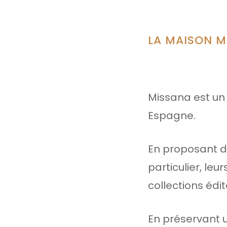
LA MAISON M
Missana est un 
Espagne.
En proposant du
particulier, leu
collections édi
En préservant u