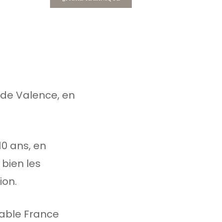
s de Valence, en
10 ans, en
 bien les
ion.
sable France