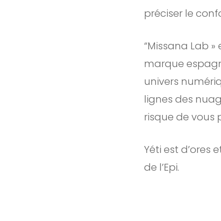
préciser le confo
“Missana Lab » 
marque espagno
univers numériq
lignes des nuage
risque de vous p
Yéti est d’ores
de l’Epi.