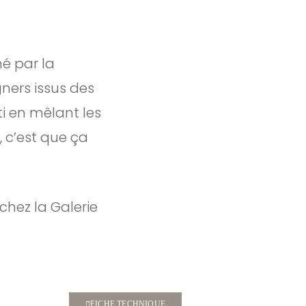
é par la
ners issus des
i en mêlant les
, c’est que ça
chez la Galerie
FICHE TECHNIQUE