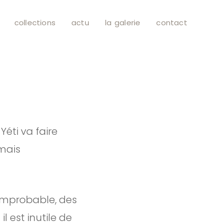
collections
actu
la galerie
contact
éti va faire
amais
 improbable, des
l est inutile de