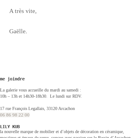
A très vite,
Gaëlle.
me joindre
La galerie vous accueille du mardi au samedi :
10h – 13h et 14h30-18h30. Le lundi sur RDV.
17 rue François Legallais, 33120 Arcachon
06 86 98 22 00
LILY KUB
la nouvelle marque de mobilier et d’objets de décoration en céramique,
mosaïque et émaux de verre, conçue avec passion sur le Bassin d’Arcachon